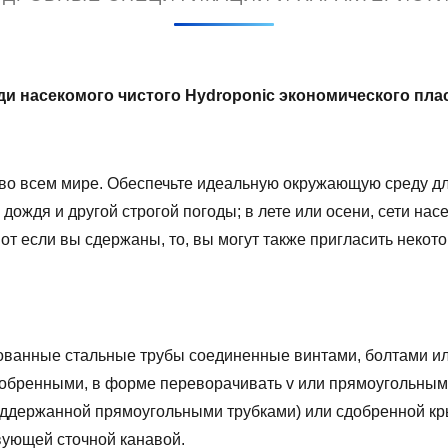
яди насекомого чистого Hydroponic экономического пл
во всем мире. Обеспечьте идеальную окружающую среду дл
 дождя и другой строгой погоды; в лете или осени, сети нас
от если вы сдержаны, то, вы могут также пригласить некот
ованные стальные трубы соединенные винтами, болтами и
обренными, в форме переворачивать v или прямоугольным
ддержанной прямоугольными трубками) или сдобренной кр
вующей сточной канавой.