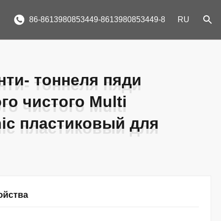
86-8613980853449-8613980853449-8
RU
нти- тоннеля пяди
нти- тоннеля пяди
го чистого Multi
го чистого Multi
ic пластиковый для
ic пластиковый для
ойства