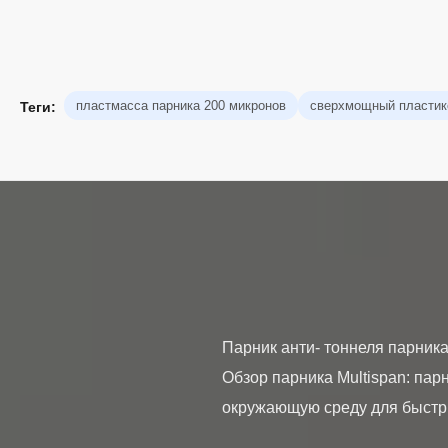
пластмасса парника 200 микронов
сверхмощный пластик
Теги:
Парник анти- тоннеля парник
Обзор парника Multispan: па