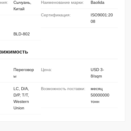
ния:
Сычуань,
Наименование марки:
Baolida
Китай
Сертификация:
ISO9001:20
08
BLD-802
движимость
Переговор
Цена:
USD 3-
ы
8/sqm
LC, D/A,
Возможность поставки:
месяц
D/P, T/T,
50000000
Western
тонн
Union