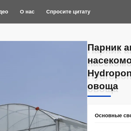
део
О нас
Спросите цитату
Парник а
Парник а
насекомо
насекомо
Hydropon
Hydropon
овоща
овоща
Основные св