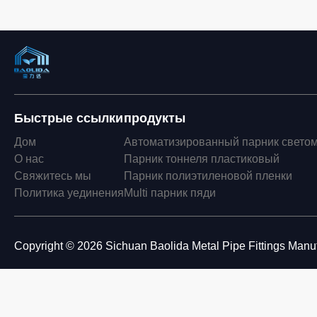
Быстрые ссылки
продукты
Дом
Автоматизированный парник свето
О нас
Парник тоннеля пластиковый
Свяжитесь мы
Парник полиэтиленовой пленки
Политика уединения
Multi парник пяди
Copyright © 2026 Sichuan Baolida Metal Pipe Fittings Manufa