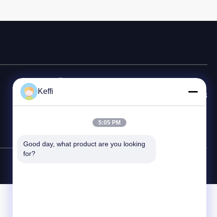
Горячая линия
Keffi
86-8613980853449-8613980853449-8
Электронная почта
5:05 PM
manager@scbldgj.com
Good day, what product are you looking 
for?
Карта сайта