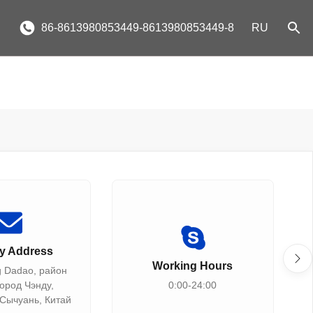
86-8613980853449-8613980853449-8
RU
ry Address
Working Hours
g Dadao, район
город Чэнду,
0:00-24:00
Сычуань, Китай