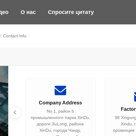
део
О нас
Спросите цитату
. Contact Info
Company Address
Facto
No.1, район b
промышленного парка XinDu,
98 Xingon
дороги JiuLong, района
Xindu, 
XinDu, города Чэнду,
провинция 