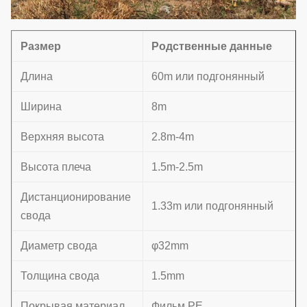
Размер
Родственные данные
Длина
60m или подгонянный
Ширина
8m
Верхняя высота
2.8m-4m
Высота плеча
1.5m-2.5m
Дистанционирование
1.33m или подгонянный
свода
Диаметр свода
φ32mm
Толщина свода
1.5mm
Покрывая материал
Фильм PE,