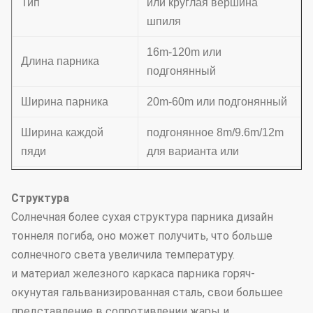
Тип
или круглая вершина
шпиля
16m-120m или
Длина парника
подгонянный
Ширина парника
20m-60m или подгонянный
Ширина каждой
подгонянное 8m/9.6m/12m
пяди
для варианта или
Шпили No.for
3 PCS
Структура
каждая пядь
Солнечная более сухая структура парника дизайн
Полная высота
подгонянное 4.8-5.3m
тоннеля погиба, оно может получить, что больше
солнечного света увеличила температуру.
Залив
4m
и материал железного каркаса парника горяч-
окунутая гальванизированная сталь, свои большее
Лист ПК (6mm, 8mm, 10mm
Покрывая материал
представление в сопротивлении жары и
для варианта)