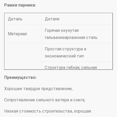
Рамки парника:
Деталь
Детали
Горячая окунутая
Материал
гальванизированная сталь
Простая структура и
экономический тип
Структура гибкая, сильная
применимость и широкий
Преимущество:
Особенности
применимый объем
Хорошее твердое представление,
Высококачественные канал
Сопротивление сильного ветера и снега,
замка и гальванизирование
Горяч-погружения
Низкая стоимость строительства, хорошая