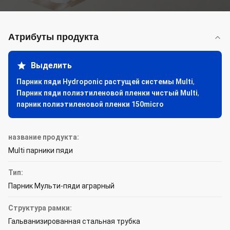
Атрибуты продукта
Выделить
Парник пяди Hydroponic растущей системы Multi
,
Парник пяди полиэтиленовой пленки чистый Multi
,
парник полиэтиленовой пленки 150micro
название продукта:
Multi парники пяди
Тип:
Парник Мульти-пяди аграрный
Структура рамки:
Гальванизированная стальная трубка