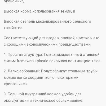
экономика,
Пядь
подгонянное 6m/8m/10m
Высокая норма использования земли, и
Длина
30-60m или подгонянный
Высокая степень механизированного сельского
Высота плеча
2m-3m или подгонянный
хозяйства.
Высота крыши
3.5m-5m или подгонянный
Соответствующий для плодов, овощей, цветков, etc.
Нагрузка от
с хорошими экономическими преимуществами.
давления
0.6KN/M2
1. Простая структура: Гальванизированный стальной
ветра
фильм framework+plastic покрывая вентиляцию +side.
Нагрузка снега
0.5KN/M2
2. Легко собранный: Полуфабрикат стальные трубы
Максимальное
можно легко соединиться с некоторыми
количество
140mm/h
креплениями.
дождя
3. Большой внутренний космос удобен для
эксплуатации и техническое обслуживание.