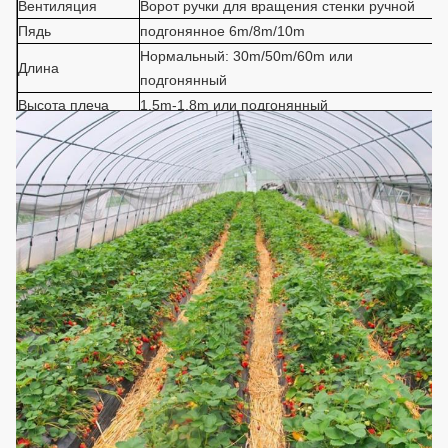
Вентиляция
Ворот ручки для вращения стенки ручной
Пядь
подгонянное 6m/8m/10m
Нормальный: 30m/50m/60m или
Длина
подгонянный
Высота плеча
1.5m-1.8m или подгонянный
Высота крыши
3.5m или подгонянный
Нагрузка от
0.6KN/M2
давления ветра
Нагрузка снега
0.5KN/M2
Максимальное
140mm/h
количество дождя