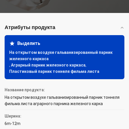
Атрибуты продукта
Выделить
На открытом воздухе гальванизированный парник
железного каркаса
,
Аграрный парник железного каркаса
,
Пластиковый парник тоннеля фильма листа
Название продукта:
На открытом воздухе гальванизированный парник тоннеля
фильма листа аграрного парника железного карка
Ширина:
6m-12m