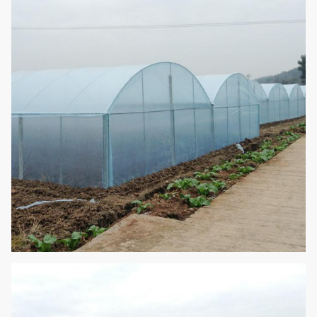
Верхняя или бортовая
Вентиляция
вентиляция для варианта
Структура рамки, материал
Основное
заволакивания, вентиляция
оборудование
обеих сторон, каждая дверь
пяди
Система охлаждения,
электрическая вне затенять
Опционная
сеть & внутри затенять &
система
оросительной системы для
варианта