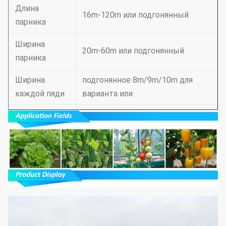
Длина
16m-120m или подгонянный
парника
Ширина
20m-60m или подгонянный
парника
Ширина
подгонянное 8m/9m/10m для
каждой пяди
варианта или
Полная
подгонянное 4.8-5.3m
высота
Высота
сточной
3m или подгонянный
канавы
Покрывая
Фильм PE, фильм PO
материал
(опционный)