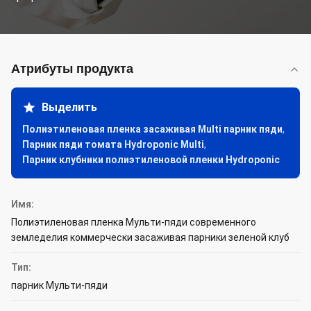
Атрибуты продукта
Выделить
Полиэтиленовая пленка засаживая Multi парник пяди
,
Парник пяди томата Hydroponic Multi
,
Парник клубники полиэтиленовой пленки Hydroponic
Имя:
Полиэтиленовая пленка Мульти-пяди современного
земледелия коммерчески засаживая парники зеленой клуб
Тип:
парник Мульти-пяди