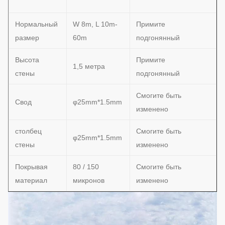
Нормальный
W 8m, L 10m-
Примите
размер
60m
подгонянный
Высота
Примите
1,5 метра
стены
подгонянный
Смогите быть
Свод
φ25mm*1.5mm
изменено
столбец
Смогите быть
φ25mm*1.5mm
стены
изменено
Покрывая
80 / 150
Смогите быть
материал
микронов
изменено