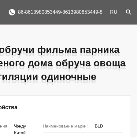
86-8613980853449-8613980853449-8
RU
обручи фильма парника
обручи фильма парника
еного дома обруча овоща
еного дома обруча овоща
тиляции одиночные
тиляции одиночные
ойства
ния:
Чэнду
Наименование марки:
BLD
Китай