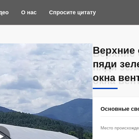
део
О нас
Спросите цитату
Верхние 
Верхние 
пяди зел
пяди зел
окна вен
окна вен
Основные св
Место происхожде