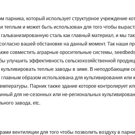
 парника, который использует структурное учреждение кот
и теплым и может быть использован для того чтобы вырас
 гальванизированную сталь как главный материал, и мы т
 согласно вашей обстановке на данный момент. Так наши пр
 также совместить аграрные оросительные системы, seedbed
тобы улучшить эффективность сельскохозяйственной продукц
ы культивировать теплые заводы в зиме. В неподобающем с
а главным образом использована для культивирования или 
 температуры. Парник также здание которое контролирует и
нный для не-сезонных или не-региональных культивирован
ного завода, etc.
ами вентиляции для того чтобы позволить воздуху в парни