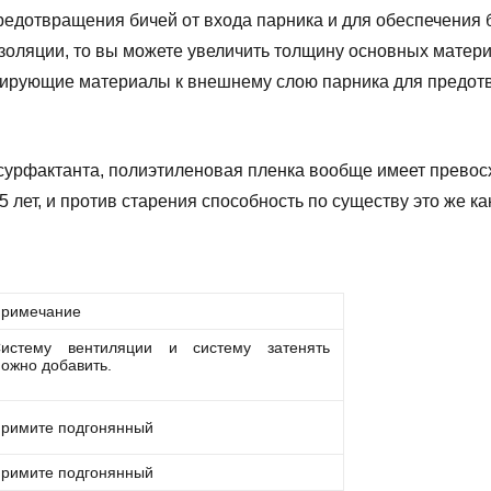
 предотвращения бичей от входа парника и для обеспечения
оляции, то вы можете увеличить толщину основных матери
лирующие материалы к внешнему слою парника для предот
урфактанта, полиэтиленовая пленка вообще имеет превосхо
 лет, и против старения способность по существу это же как
римечание
истему вентиляции и систему затенять
ожно добавить.
римите подгонянный
римите подгонянный