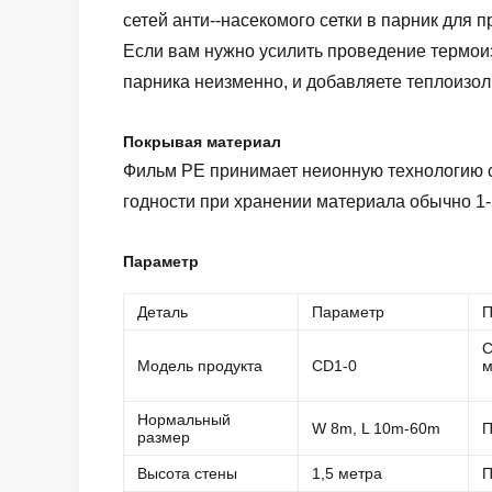
сетей анти--насекомого сетки в парник для
Если вам нужно усилить проведение термоиз
парника неизменно, и добавляете теплоизо
Покрывая материал
Фильм PE принимает неионную технологию с
годности при хранении материала обычно 1-5
Параметр
Деталь
Параметр
П
С
Модель продукта
CD1-0
м
Нормальный
W 8m, L 10m-60m
П
размер
Высота стены
1,5 метра
П