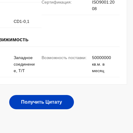
Сертификация:
ISO9001:20
08
CD1-0,1
движимость
Западное
Возможность поставки:
50000000
соединени
кв.м. в
е, T/T
месяц
Получить Цитату