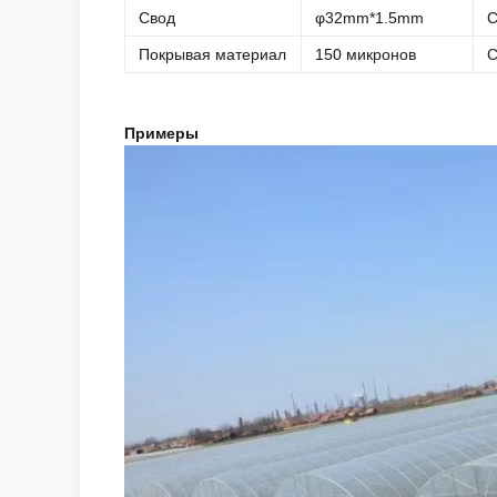
Свод
φ32mm*1.5mm
С
Покрывая материал
150 микронов
С
Примеры