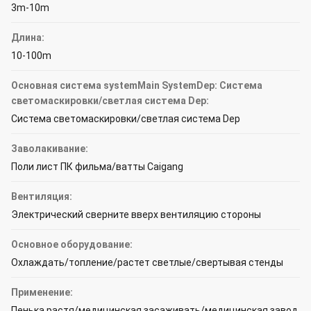
3m-10m
Длина:
10-100m
Основная система systemMain SystemDep: Система
светомаскировки/светлая система Dep:
Система светомаскировки/светлая система Dep
Заволакивание:
Поли лист ПК фильма/ватты Caigang
Вентиляция:
Электрический сверните вверх вентиляцию стороны
Основное оборудование:
Охлаждать/топление/растет светлые/свертывая стенды
Применение:
Пенька растя/медицинская засаживать/медицинская завод