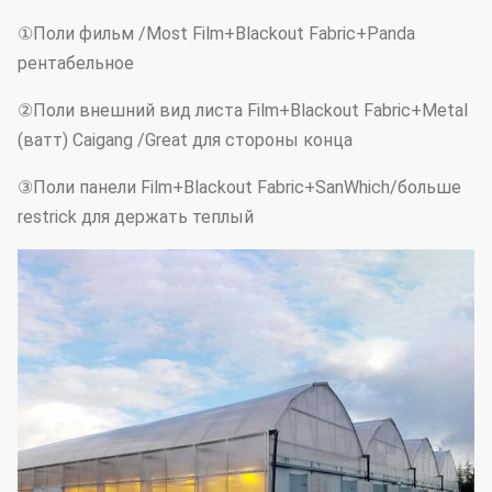
①Поли фильм /Most Film+Blackout Fabric+Panda
рентабельное
②Поли внешний вид листа Film+Blackout Fabric+Metal
(ватт) Caigang /Great для стороны конца
③Поли панели Film+Blackout Fabric+SanWhich/больше
restrick для держать теплый