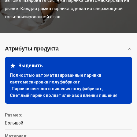
автоматизировать система парника светомаскировки на 
рынке. Каждая рамка парника сделал из сверхмощной 
гальванизированной стал...
Атрибуты продукта
Выделить
Полностью автоматизированные парники
светомаскировки полуфабрикат
,
Парники светлого лишения полуфабрикат
,
Светлый парник полиэтиленовой пленки лишения
Размер:
Большой
Материал: