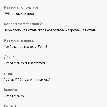
Материал структуры:
PVC/алюминиевое
Составьте материал 2:
Нержавеющая сталь/горячая гальванизированная сталь
Материал канала:
Труба качества еды PVC-U
Длина:
2 m/4 m/6 m /Customized
пяди:
100 см/110 подгонянных см/
Высота:
3 m/4 m/5 m
Код HS: