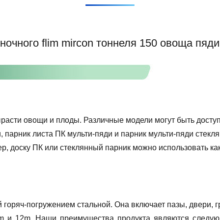
очного flim mircon тоннеля 150 овоща пяд
вырасти овощи и плоды. Различные модели могут быть дост
, парник листа ПК мульти-пяди и парник мульти-пяди стекл
р, доску ПК или стеклянный парник можно использовать как
горяч-погружением стальной. Она включает пазы, двери, гр
 и 12m. Наши преимущества продукта являются следую