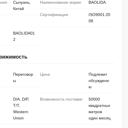
ния:
Сычуань,
Наименование марки:
BAOLIDA
Китай
Сертификация:
ISO9001:20
08
BAOLIDA01
2
движимость
Переговор
Цена:
Подлежит
ы
обсуждени
ю
D/A, D/P,
Возможность поставки:
50000
T/T,
квадратных
Western
метров
Union
один месяц