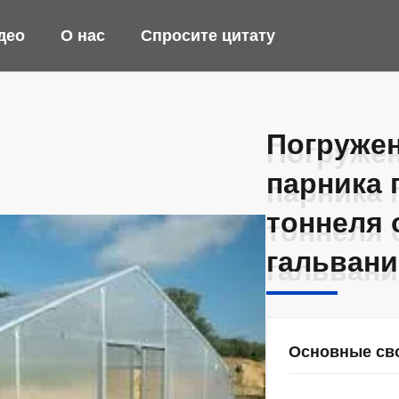
део
О нас
Спросите цитату
Погружен
Погружен
парника 
парника 
тоннеля 
тоннеля 
гальван
гальван
Основные св