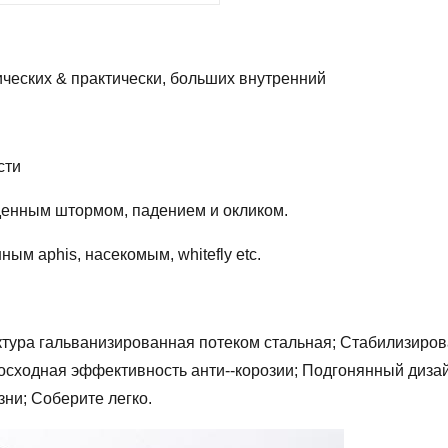
ических & практически, больших внутренний
сти
денным штормом, падением и окликом.
м aphis, насекомым, whitefly etc.
тура гальванизированная потеком стальная; Стабилизиров
восходная эффективность анти--корозии; Подгонянный диза
ни; Соберите легко.