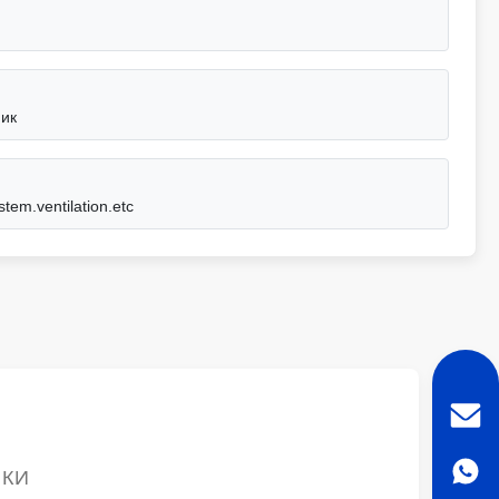
ник
tem.ventilation.etc
ИКИ