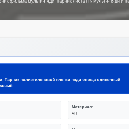
и
,
Парник полиэтиленовой пленки пяди овоща одиночный
,
ванный
Материал:
ЧП