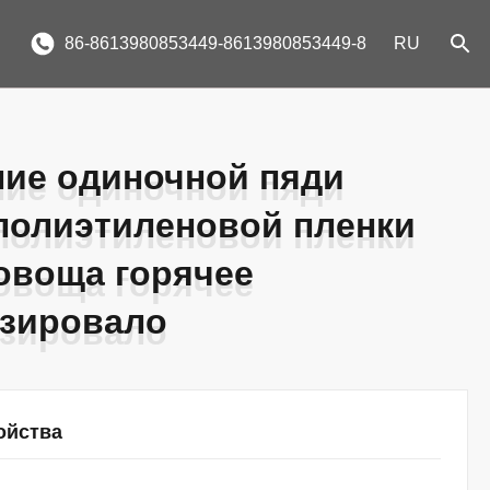
86-8613980853449-8613980853449-8
RU
ие одиночной пяди
ие одиночной пяди
полиэтиленовой пленки
полиэтиленовой пленки
овоща горячее
овоща горячее
изировало
изировало
ойства