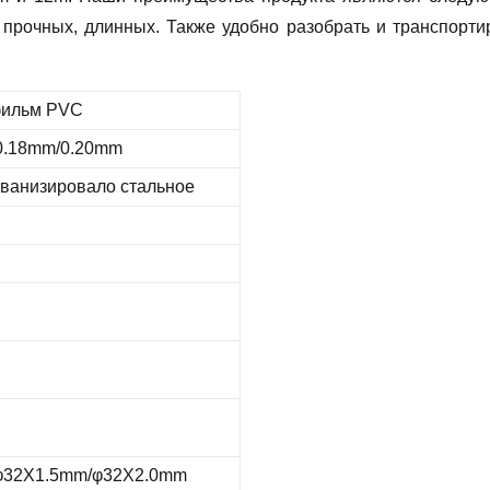
 прочных, длинных. Также удобно разобрать и транспортир
фильм PVC
0.18mm/0.20mm
ьванизировало стальное
φ32X1.5mm/φ32X2.0mm