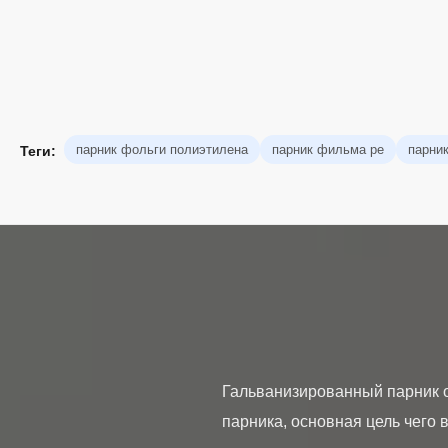
парник фольги полиэтилена
парник фильма pe
парни
Теги:
Гальванизированный парник о
парника, основная цель чего