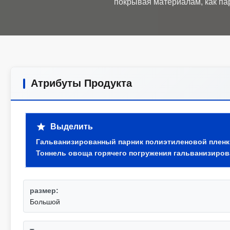
Атрибуты Продукта
Выделить
Гальванизированный парник полиэтиленовой пленк
Тоннель овоща горячего погружения гальванизиро
размер:
Большой