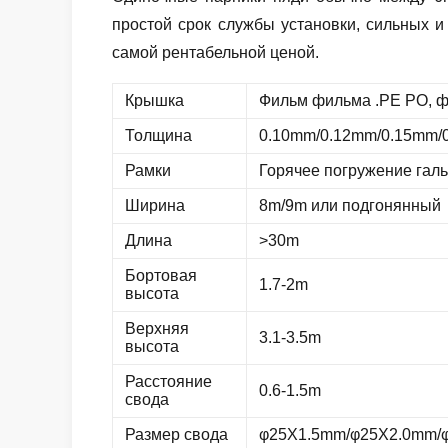
простой срок службы установки, сильных и
самой рентабельной ценой.
Крышка
Фильм фильма .PE PO, 
Толщина
0.10mm/0.12mm/0.15mm/
Рамки
Горячее погружение гал
Ширина
8m/9m или подгонянный
Длина
>30m
Бортовая
1.7-2m
высота
Верхняя
3.1-3.5m
высота
Расстояние
0.6-1.5m
свода
Размер свода
φ25X1.5mm/φ25X2.0mm/