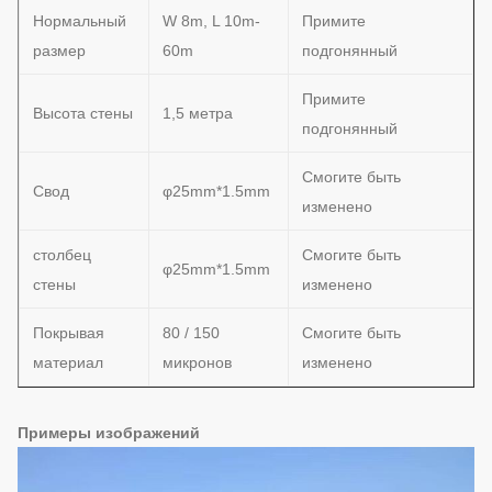
Нормальный
W 8m, L 10m-
Примите
размер
60m
подгонянный
Примите
Высота стены
1,5 метра
подгонянный
Смогите быть
Свод
φ25mm*1.5mm
изменено
столбец
Смогите быть
φ25mm*1.5mm
стены
изменено
Покрывая
80 / 150
Смогите быть
материал
микронов
изменено
Примеры изображений