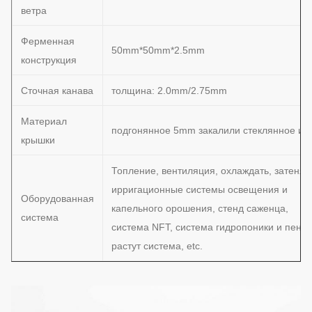
ветра
Ферменная
50mm*50mm*2.5mm
конструкция
Сточная канава
толщина: 2.0mm/2.75mm
Материал
подгонянное 5mm закалили стеклянное ил
крышки
Топление, вентиляция, охлаждать, затенять
ирригационные системы освещения и
Оборудованная
капельного орошения, стенд саженца,
система
система NFT, система гидропоники и пеньк
растут система, etc.