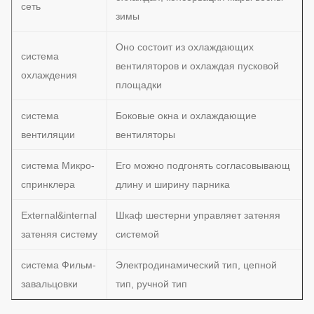
сеть
зимы
Оно состоит из охлаждающих
система
вентиляторов и охлаждая пусковой
охлаждения
площадки
система
Боковые окна и охлаждающие
вентиляции
вентиляторы
система Микро-
Его можно подгонять согласовывающ
спринклера
длину и ширину парника
External&internal
Шкаф шестерни управляет затеняя
затеняя систему
системой
система Фильм-
Электродинамический тип, цепной
завальцовки
тип, ручной тип