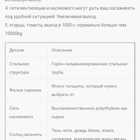
4. сети вентиляции и насекомого могут дать ваш засаживать
под удобной ситуацией. Увеличивая выход.
5. огурцы, томаты, выход в 1000㎡ нормально больше чем
10000kg.
Детали
Описание
Стальная
Горяч-гальванизированная стальная
структура
труба
Много толщина, который нужно
Фильм парника
выбрать от
Сеть
Высококачественное polyrthylene как
насекомого
сырье
Тень лета, дождь блока, влага,
Солнц-затенять
охлаждая, консервация жары весны