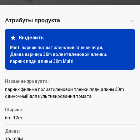
Атрибуты продукта
Выделить
Multi парник полиэтиленовой пленки пяди
,
Длина парника 30m полиэтиленовой пленки
,
парник пяди длины 30m Multi
Название продукта:
парник фильма полиэтиленовой пленки пяди длины 30m
одиночный для культивирования томата
Ширина:
6m-12m
Длина:
10-100M