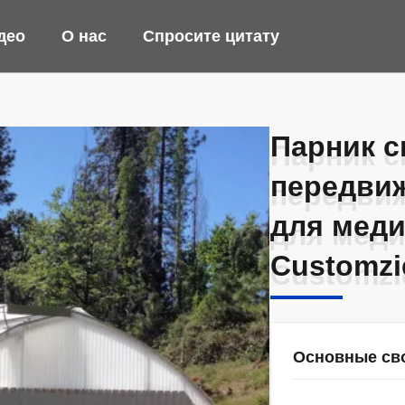
део
О нас
Спросите цитату
Парник с
Парник с
передви
передви
для меди
для меди
Customzi
Customzi
Основные св