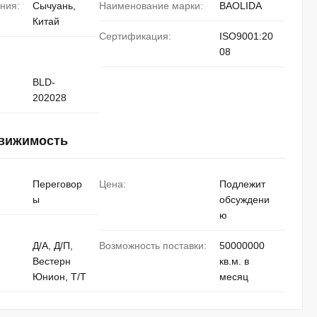
ния:
Сычуань,
Наименование марки:
BAOLIDA
Китай
Сертификация:
ISO9001:20
08
BLD-
202028
движимость
Переговор
Цена:
Подлежит
ы
обсуждени
ю
Д/А, Д/П,
Возможность поставки:
50000000
Вестерн
кв.м. в
Юнион, Т/Т
месяц