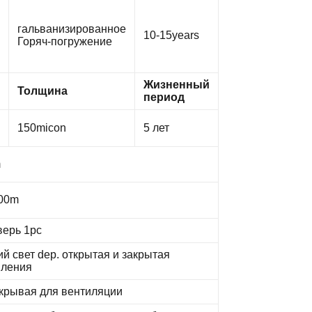
гальванизированное
10-15years
Горяч-погружение
Жизненный
Толщина
период
150micon
5 лет
m
00m
верь 1pc
й свет dep. открытая и закрытая
вления
скрывая для вентиляции