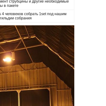
емент струбцины и другие необходимые
ы в пакете
s 4 человеков собрать 1set под нашим
 гильдии собрания