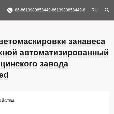
86-8613980853449-8613980853449-8
RU
ветомаскировки занавеса
ветомаскировки занавеса
жной автоматизированный
жной автоматизированный
цинского завода
цинского завода
ed
ed
ойства