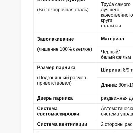
Труба самого
(Высокопрочная сталь)
лучшего
качественного
круга
стальная
Материал
Заволакивание
(
лишение 100% светлое)
Черный/
белый фильм
Размер парника
Ширина:
8/9
(Подгонянный размер
приветствовал)
Длина:
30m-1
Дверь парника
раздвижная д
Система
Автоматически
светомаскировки
система упра
Система вентиляции
2 стороны ра