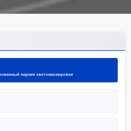
рованный парник светомаскировки