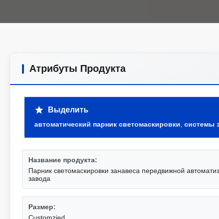
Атрибуты Продукта
Выделить
автоматический парник светомаскировки
,
системы 
Название продукта:
Парник светомаскировки занавеса передвижной автомати
завода
Размер:
Customzied