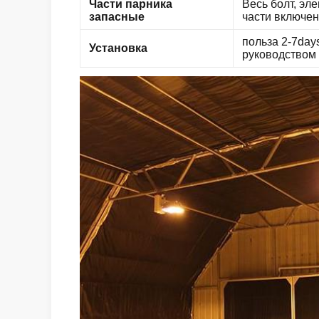
Части парника
Весь болт, эл
запасные
части включен
польза 2-7day
Установка
руководством