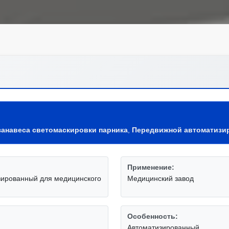
занавеса светомаскировки парника
,
Передвижной автоматизи
Применение:
зированный для медицинского
Медицинский завод
Особенность:
Автоматизированный