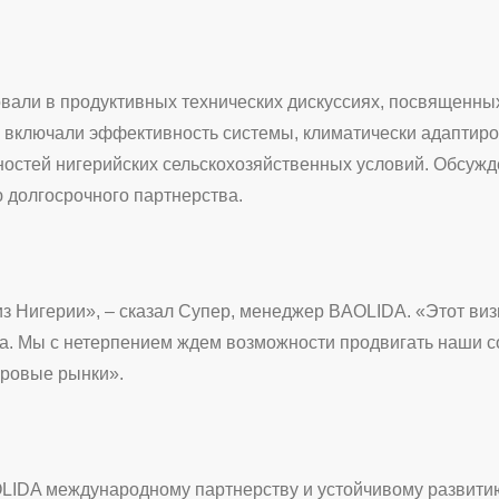
овали в продуктивных технических дискуссиях, посвященн
 включали эффективность системы, климатически адаптир
ностей нигерийских сельскохозяйственных условий. Обсуж
 долгосрочного партнерства.
 Нигерии», – сказал Супер, менеджер BAOLIDA. «Этот виз
ва. Мы с нетерпением ждем возможности продвигать наши 
ировые рынки».
IDA международному партнерству и устойчивому развитию